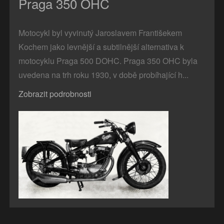
Praga 350 OHC
Motocykl byl vyvinutý Jaroslavem Františekem
Kochem jako levnější a subtilnější alternativa k
motocyklu Praga 500 DOHC. Praga 350 OHC byla
uvedena na trh roku 1930, v době probíhající h...
Zobrazit podrobnosti