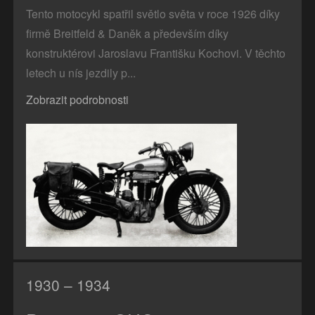
Tento motocykl spatřil světlo světa v roce 1926 díky
firmě Breitfeld & Daněk a především díky
konstruktérovi Jaroslavu Františku Kochovi. V těchto
letech u nís jezdily p...
Zobrazit podrobnosti
1930
– 1934